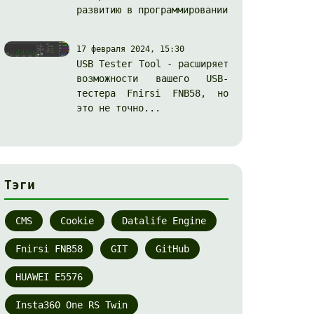
развитию в программировании
17 февраля 2024, 15:30
USB Tester Tool - расширяет
возможности вашего USB-
тестера Fnirsi FNB58, но
это не точно...
Тэги
CMS
Cookie
Datalife Engine
Fnirsi FNB58
GIT
GitHub
HUAWEI E5576
Insta360 One RS Twin