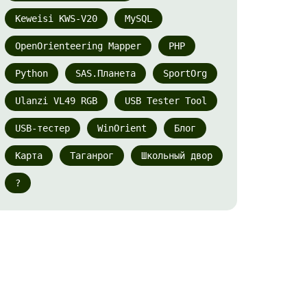
Keweisi KWS-V20
MySQL
OpenOrienteering Mapper
PHP
Python
SAS.Планета
SportOrg
Ulanzi VL49 RGB
USB Tester Tool
USB-тестер
WinOrient
Блог
Карта
Таганрог
Школьный двор
?